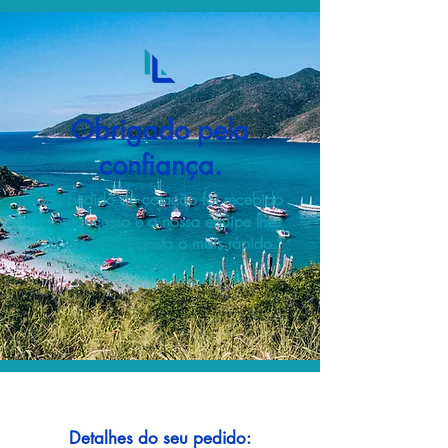
Obrigado pela
confiança.
Seu pedido de cotação foi recebido
com sucesso e a nossa equipe lhe
dará uma resposta o mais rápido
possível.
Detalhes do seu pedido: