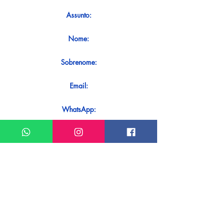
Assunto:
Nome:
Sobrenome:
Email:
WhatsApp:
Mensagem:
Quer receber uma resposta imediata
ao seu contato? Basta enviá-lo
diretamente em nosso WhatsApp.
Enviar no WhatsApp