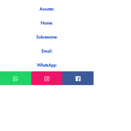
Assunto:
Nome:
Sobrenome:
Email:
WhatsApp:
Mensagem:
Quer receber uma resposta imediata
ao seu contato? Basta enviá-lo
diretamente em nosso WhatsApp.
Enviar no WhatsApp