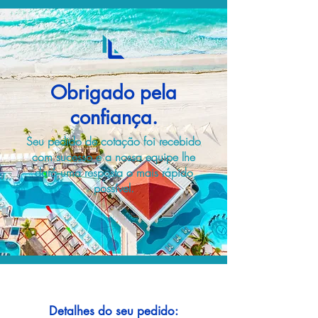
Obrigado pela
confiança.
Seu pedido de cotação foi recebido
com sucesso e a nossa equipe lhe
dará uma resposta o mais rápido
possível.
Detalhes do seu pedido: