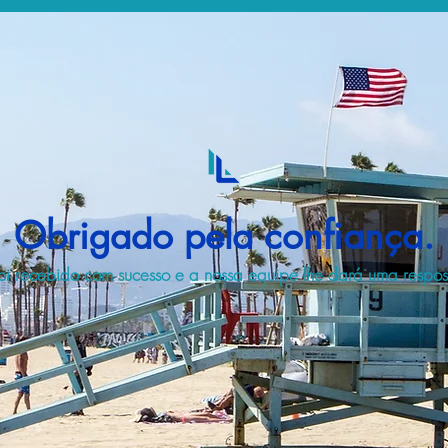
Obrigado pela confiança.
i recebido com sucesso e a nossa equipe lhe dará uma respost