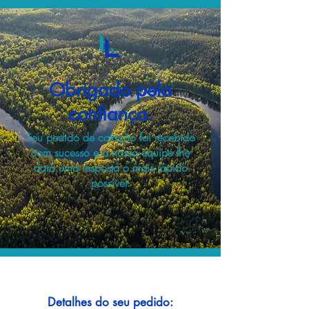
Obrigado pela
confiança.
Seu pedido de cotação foi recebido
com sucesso e a nossa equipe lhe
dará uma resposta o mais rápido
possível.
Detalhes do seu pedido: