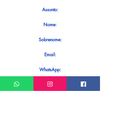
Assunto:
Nome:
Sobrenome:
Email:
WhatsApp:
Mensagem:
Quer receber uma resposta imediata
ao seu contato? Basta enviá-lo
diretamente em nosso WhatsApp.
Enviar no WhatsApp