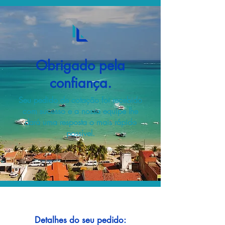
Obrigado pela
confiança.
Seu pedido de cotação foi recebido
com sucesso e a nossa equipe lhe
dará uma resposta o mais rápido
possível.
Detalhes do seu pedido: