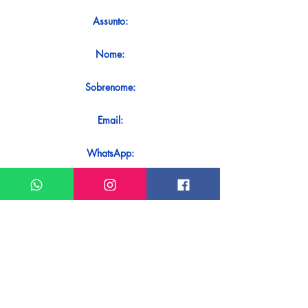
Assunto:
Nome:
Sobrenome:
Email:
WhatsApp:
Mensagem:
Quer receber uma resposta imediata
ao seu contato? Basta enviá-lo
diretamente em nosso WhatsApp.
Enviar no WhatsApp