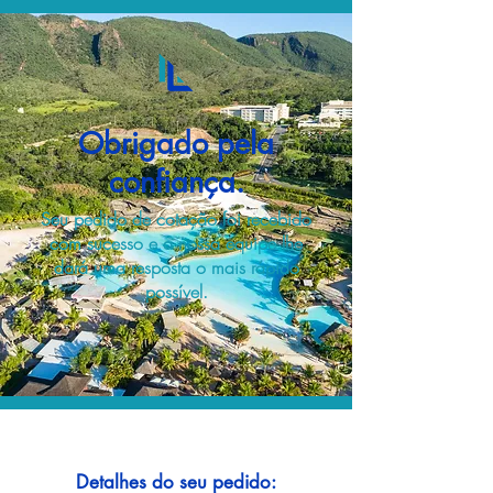
Obrigado pela
confiança.
Seu pedido de cotação foi recebido
com sucesso e a nossa equipe lhe
dará uma resposta o mais rápido
possível.
Detalhes do seu pedido: