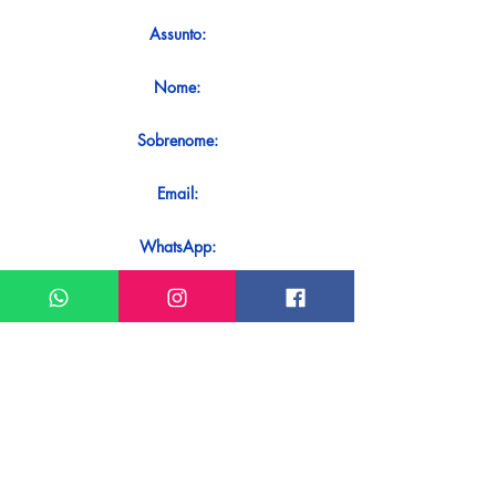
Assunto:
Nome:
Sobrenome:
Email:
WhatsApp:
Mensagem:
Quer receber uma resposta imediata
ao seu contato? Basta enviá-lo
diretamente em nosso WhatsApp.
Enviar no WhatsApp