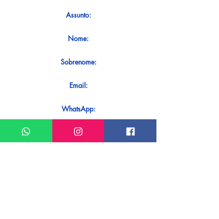
Assunto:
Nome:
Sobrenome:
Email:
WhatsApp:
Mensagem:
Quer receber uma resposta imediata
ao seu contato? Basta enviá-lo
diretamente em nosso WhatsApp.
Enviar no WhatsApp