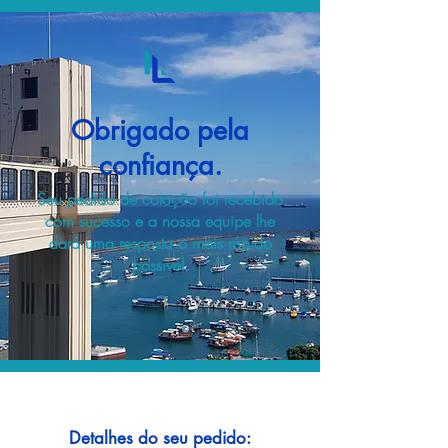
Obrigado pela
confiança.
Seu pedido de cotação foi recebido
com sucesso e a nossa equipe lhe
dará uma resposta o mais rápido
possível.
Detalhes do seu pedido: