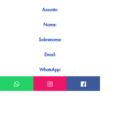
Assunto:
Nome:
Sobrenome:
Email:
WhatsApp:
Mensagem:
Quer receber uma resposta imediata
ao seu contato? Basta enviá-lo
diretamente em nosso WhatsApp.
Enviar no WhatsApp