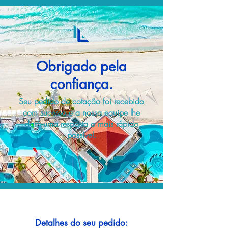
Obrigado pela
confiança.
Seu pedido de cotação foi recebido
com sucesso e a nossa equipe lhe
dará uma resposta o mais rápido
possível.
Detalhes do seu pedido: