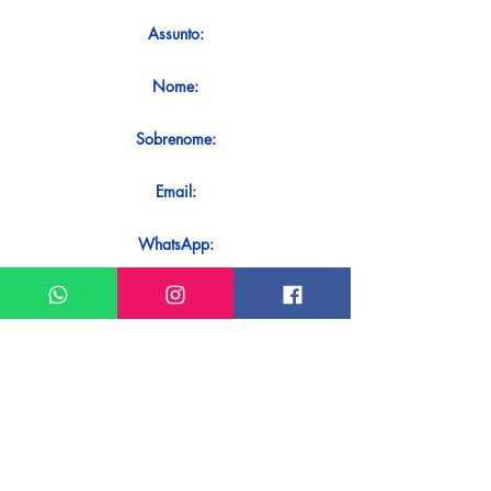
Assunto:
Nome:
Sobrenome:
Email:
WhatsApp:
Mensagem:
Quer receber uma resposta imediata
ao seu contato? Basta enviá-lo
diretamente em nosso WhatsApp.
Enviar no WhatsApp