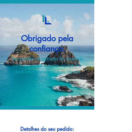
Obrigado pela
confiança.
Seu pedido de cotação foi recebido
com sucesso e a nossa equipe lhe
dará uma resposta o mais rápido
possível.
Detalhes do seu pedido: