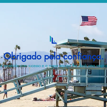
Obrigado pela confiança.
i recebido com sucesso e a nossa equipe lhe dará uma respost