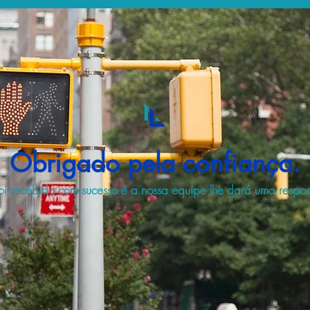
Obrigado pela confiança.
i recebido com sucesso e a nossa equipe lhe dará uma respost