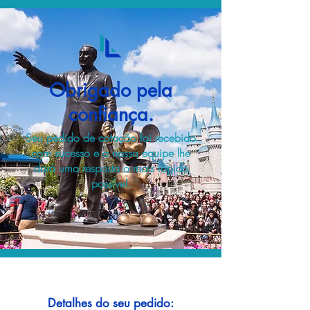
Obrigado pela
confiança.
Seu pedido de cotação foi recebido
com sucesso e a nossa equipe lhe
dará uma resposta o mais rápido
possível.
Detalhes do seu pedido: