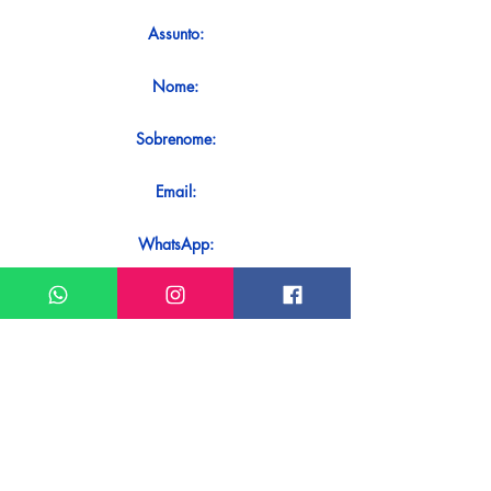
Assunto:
Nome:
Sobrenome:
Email:
WhatsApp:
Mensagem:
Quer receber uma resposta imediata
ao seu contato? Basta enviá-lo
diretamente em nosso WhatsApp.
Enviar no WhatsApp