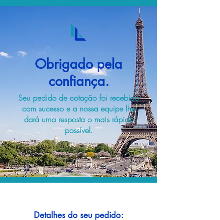
Obrigado pela
confiança.
Seu pedido de cotação foi recebido
com sucesso e a nossa equipe lhe
dará uma resposta o mais rápido
possível.
Detalhes do seu pedido: