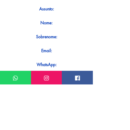
Assunto:
Nome:
Sobrenome:
Email:
WhatsApp:
Mensagem:
Quer receber uma resposta imediata
ao seu contato? Basta enviá-lo
diretamente em nosso WhatsApp.
Enviar no WhatsApp