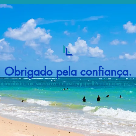
Obrigado pela confiança.
i recebido com sucesso e a nossa equipe lhe dará uma respost