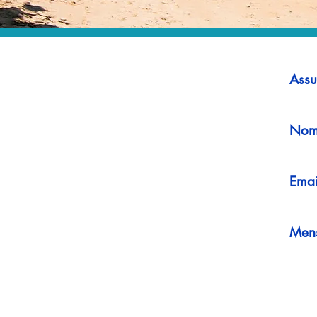
Assu
Nom
Emai
Men