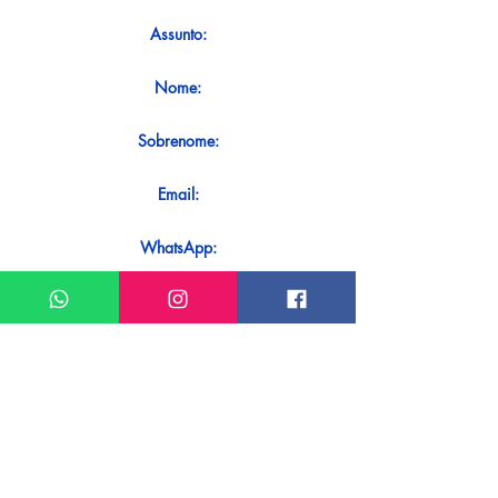
Assunto:
Nome:
Sobrenome:
Email:
WhatsApp:
Mensagem:
Quer receber uma resposta imediata
ao seu contato? Basta enviá-lo
diretamente em nosso WhatsApp.
Enviar no WhatsApp