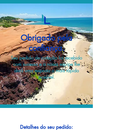
Obrigado pela
confiança.
Seu pedido de cotação foi recebido
com sucesso e a nossa equipe lhe
dará uma resposta o mais rápido
possível.
Detalhes do seu pedido: