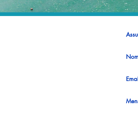
Assu
Nom
Emai
Men