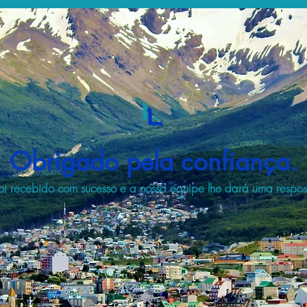
Obrigado pela confiança.
i recebido com sucesso e a nossa equipe lhe dará uma respost