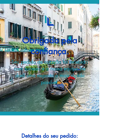
Obrigado pela
confiança.
Seu pedido de cotação foi recebido
com sucesso e a nossa equipe lhe
dará uma resposta o mais rápido
possível.
Detalhes do seu pedido: