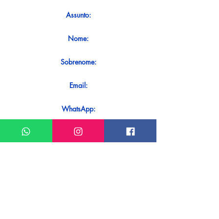
Assunto:
Nome:
Sobrenome:
Email:
WhatsApp:
Mensagem:
Quer receber uma resposta imediata
ao seu contato? Basta enviá-lo
diretamente em nosso WhatsApp.
Enviar no WhatsApp