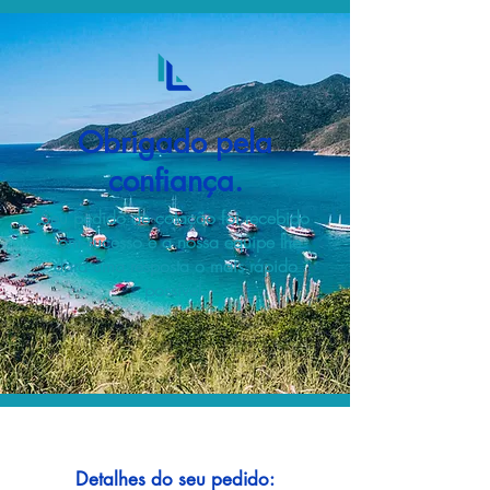
Obrigado pela
confiança.
Seu pedido de cotação foi recebido
com sucesso e a nossa equipe lhe
dará uma resposta o mais rápido
possível.
Detalhes do seu pedido: