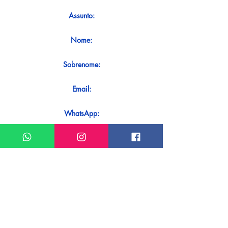
Assunto:
Nome:
Sobrenome:
Email:
WhatsApp:
Mensagem:
Quer receber uma resposta imediata
ao seu contato? Basta enviá-lo
diretamente em nosso WhatsApp.
Enviar no WhatsApp