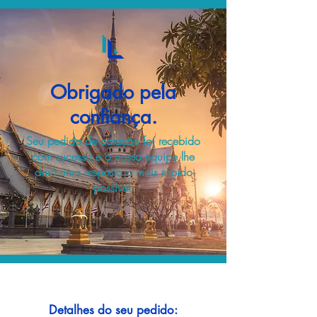
Obrigado pela
confiança.
Seu pedido de cotação foi recebido
com sucesso e a nossa equipe lhe
dará uma resposta o mais rápido
possível.
Detalhes do seu pedido: