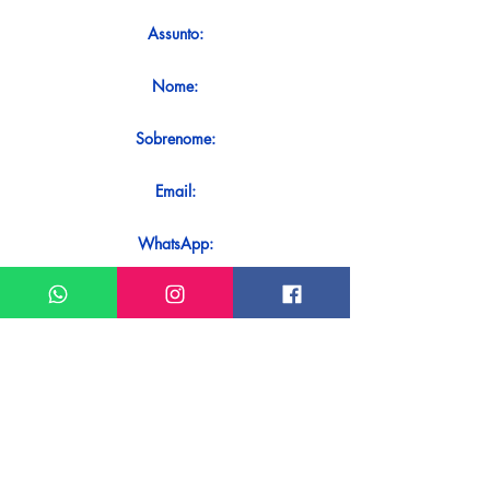
Assunto:
Nome:
Sobrenome:
Email:
WhatsApp:
Mensagem:
Quer receber uma resposta imediata
ao seu contato? Basta enviá-lo
diretamente em nosso WhatsApp.
Enviar no WhatsApp