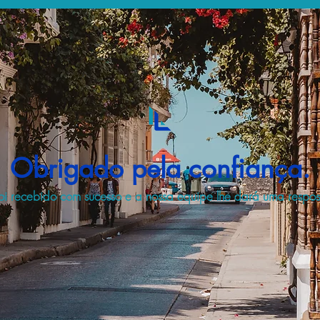
Obrigado pela confiança.
i recebido com sucesso e a nossa equipe lhe dará uma respost