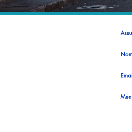
Assu
Nom
Emai
Men