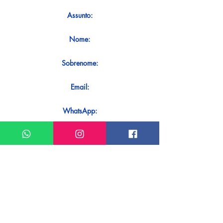
Assunto:
Nome:
Sobrenome:
Email:
WhatsApp:
Mensagem:
Quer receber uma resposta imediata
ao seu contato? Basta enviá-lo
diretamente em nosso WhatsApp.
Enviar no WhatsApp