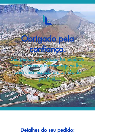
Obrigado pela
confiança.
Seu pedido de cotação foi recebido
com sucesso e a nossa equipe lhe
dará uma resposta o mais rápido
possível.
Detalhes do seu pedido: