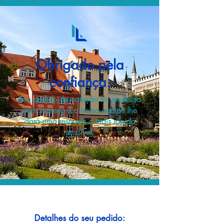
Obrigado pela
confiança.
Seu pedido de cotação foi recebido
com sucesso e a nossa equipe lhe
dará uma resposta o mais rápido
possível.
Detalhes do seu pedido: