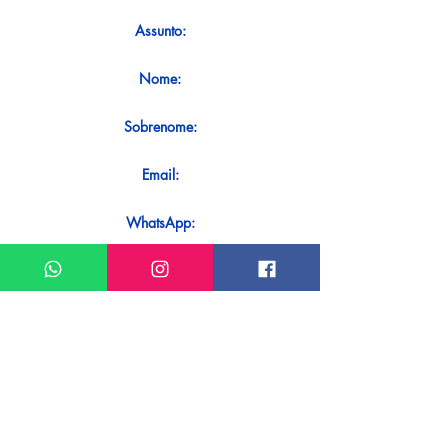
Assunto:
Nome:
Sobrenome:
Email:
WhatsApp:
Mensagem:
Quer receber uma resposta imediata
ao seu contato? Basta enviá-lo
diretamente em nosso WhatsApp.
Enviar no WhatsApp