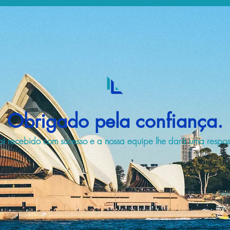
Obrigado pela confiança.
i recebido com sucesso e a nossa equipe lhe dará uma respost