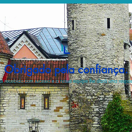
Obrigado pela confiança.
i recebido com sucesso e a nossa equipe lhe dará uma respost