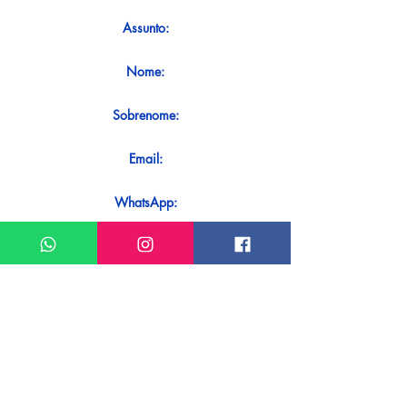
Assunto:
Nome:
Sobrenome:
Email:
WhatsApp:
Mensagem:
Quer receber uma resposta imediata
ao seu contato? Basta enviá-lo
diretamente em nosso WhatsApp.
Enviar no WhatsApp