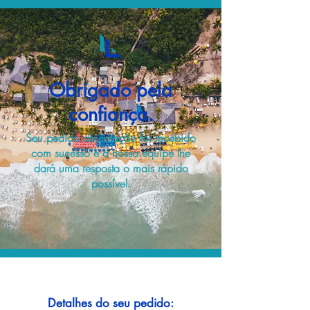
Obrigado pela
confiança.
Seu pedido de cotação foi recebido
com sucesso e a nossa equipe lhe
dará uma resposta o mais rápido
possível.
Detalhes do seu pedido: