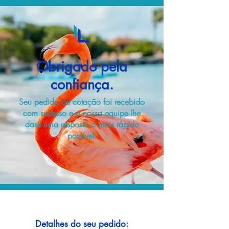
Obrigado pela
confiança.
Seu pedido de cotação foi recebido
com sucesso e a nossa equipe lhe
dará uma resposta o mais rápido
possível.
Detalhes do seu pedido: