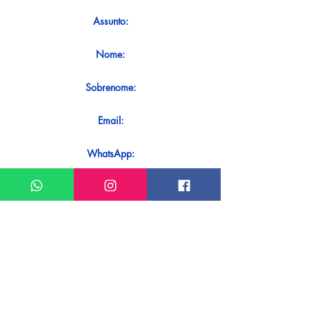
Assunto:
Nome:
Sobrenome:
Email:
WhatsApp:
Mensagem:
Quer receber uma resposta imediata
ao seu contato? Basta enviá-lo
diretamente em nosso WhatsApp.
Enviar no WhatsApp