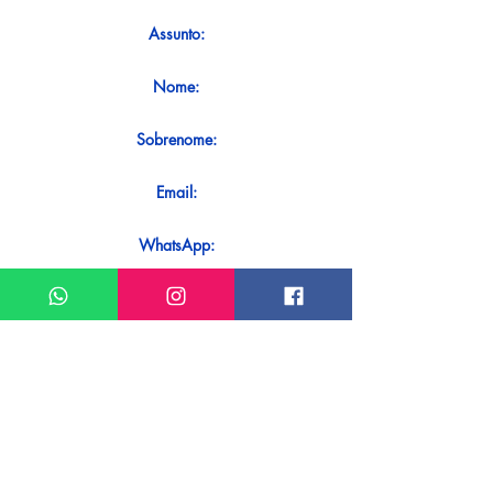
Assunto:
Nome:
Sobrenome:
Email:
WhatsApp:
Mensagem:
Quer receber uma resposta imediata
ao seu contato? Basta enviá-lo
diretamente em nosso WhatsApp.
Enviar no WhatsApp