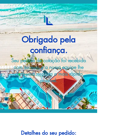
Obrigado pela
confiança.
Seu pedido de cotação foi recebido
com sucesso e a nossa equipe lhe
dará uma resposta o mais rápido
possível.
Detalhes do seu pedido: