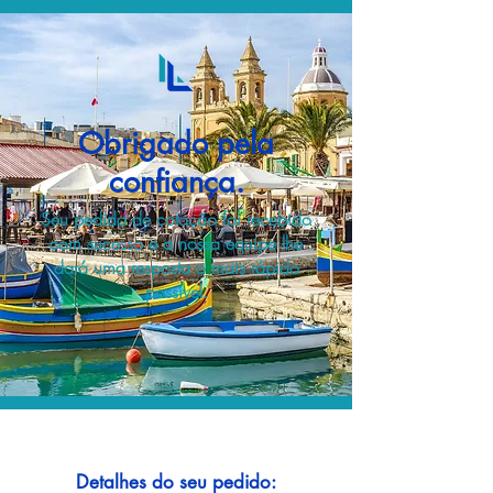
Obrigado pela
confiança.
Seu pedido de cotação foi recebido
com sucesso e a nossa equipe lhe
dará uma resposta o mais rápido
possível.
Detalhes do seu pedido: