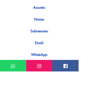
Assunto:
Nome:
Sobrenome:
Email:
WhatsApp:
Mensagem:
Quer receber uma resposta imediata
ao seu contato? Basta enviá-lo
diretamente em nosso WhatsApp.
Enviar no WhatsApp