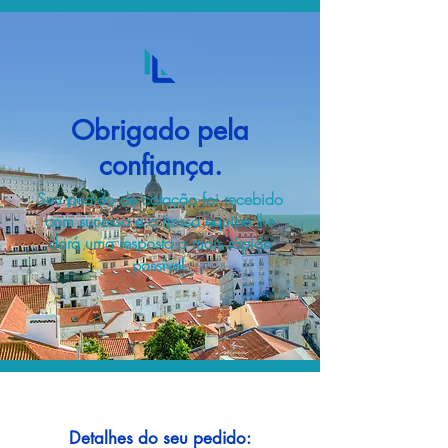
Obrigado pela
confiança.
Seu pedido de cotação foi recebido
com sucesso e a nossa equipe lhe
dará uma resposta o mais rápido
possível.
Detalhes do seu pedido: