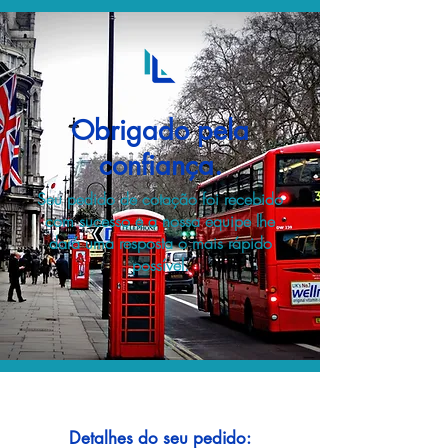
Obrigado pela
confiança.
Seu pedido de cotação foi recebido
com sucesso e a nossa equipe lhe
dará uma resposta o mais rápido
possível.
Detalhes do seu pedido: