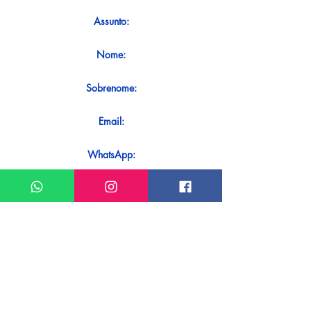
Assunto:
Nome:
Sobrenome:
Email:
WhatsApp:
Mensagem:
Quer receber uma resposta imediata
ao seu contato? Basta enviá-lo
diretamente em nosso WhatsApp.
Enviar no WhatsApp