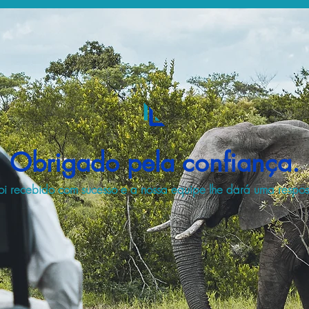
Obrigado pela confiança.
i recebido com sucesso e a nossa equipe lhe dará uma respost