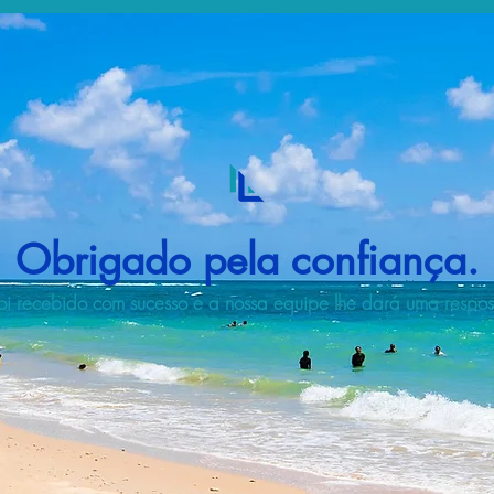
Obrigado pela confiança.
i recebido com sucesso e a nossa equipe lhe dará uma respost