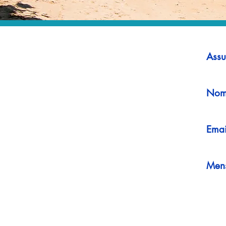
Assu
Nom
Emai
Men