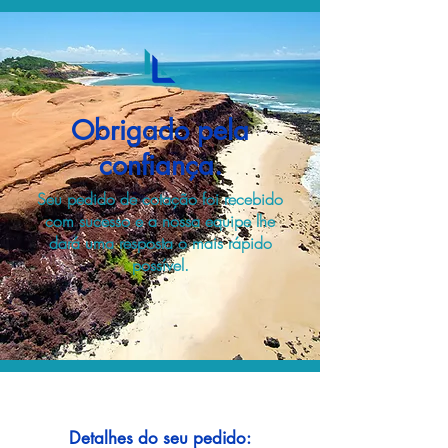
Obrigado pela
confiança.
Seu pedido de cotação foi recebido
com sucesso e a nossa equipe lhe
dará uma resposta o mais rápido
possível.
Detalhes do seu pedido: