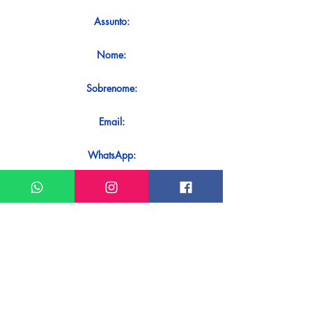
Assunto:
Nome:
Sobrenome:
Email:
WhatsApp:
Mensagem:
Quer receber uma resposta imediata
ao seu contato? Basta enviá-lo
diretamente em nosso WhatsApp.
Enviar no WhatsApp