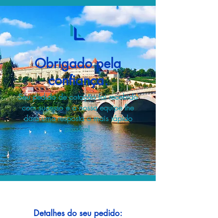
Obrigado pela
confiança.
Seu pedido de cotação foi recebido
com sucesso e a nossa equipe lhe
dará uma resposta o mais rápido
possível.
Detalhes do seu pedido: