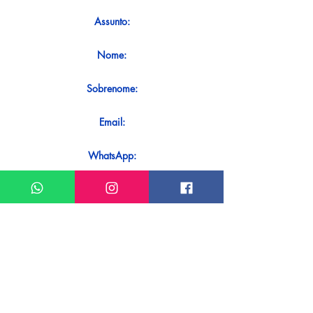
Assunto:
Nome:
Sobrenome:
Email:
WhatsApp:
Mensagem:
Quer receber uma resposta imediata
ao seu contato? Basta enviá-lo
diretamente em nosso WhatsApp.
Enviar no WhatsApp