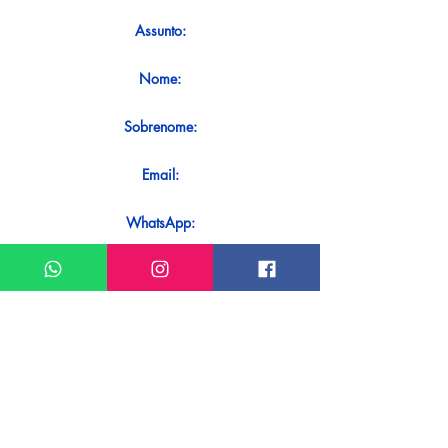
Assunto:
Nome:
Sobrenome:
Email:
WhatsApp:
Mensagem:
Quer receber uma resposta imediata
ao seu contato? Basta enviá-lo
diretamente em nosso WhatsApp.
Enviar no WhatsApp