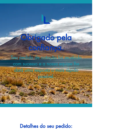
Obrigado pela
confiança.
Seu pedido de cotação foi recebido
com sucesso e a nossa equipe lhe
dará uma resposta o mais rápido
possível.
Detalhes do seu pedido: