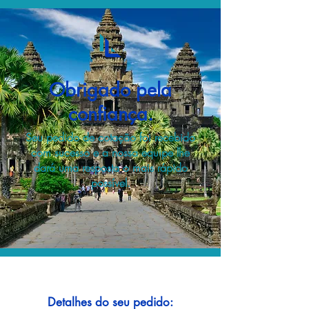
Obrigado pela
confiança.
Seu pedido de cotação foi recebido
com sucesso e a nossa equipe lhe
dará uma resposta o mais rápido
possível.
Detalhes do seu pedido: