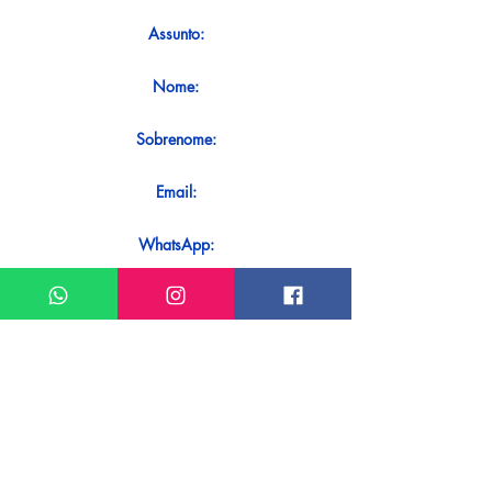
Assunto:
Nome:
Sobrenome:
Email:
WhatsApp:
Mensagem:
Quer receber uma resposta imediata
ao seu contato? Basta enviá-lo
diretamente em nosso WhatsApp.
Enviar no WhatsApp