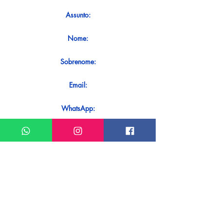
Assunto:
Nome:
Sobrenome:
Email:
WhatsApp:
Mensagem:
Quer receber uma resposta imediata
ao seu contato? Basta enviá-lo
diretamente em nosso WhatsApp.
Enviar no WhatsApp