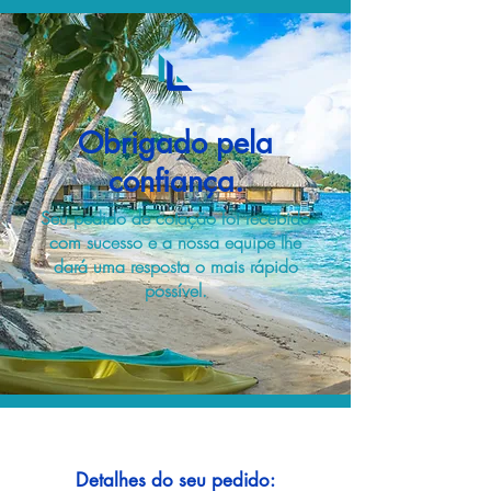
Obrigado pela
confiança.
Seu pedido de cotação foi recebido
com sucesso e a nossa equipe lhe
dará uma resposta o mais rápido
possível.
Detalhes do seu pedido: