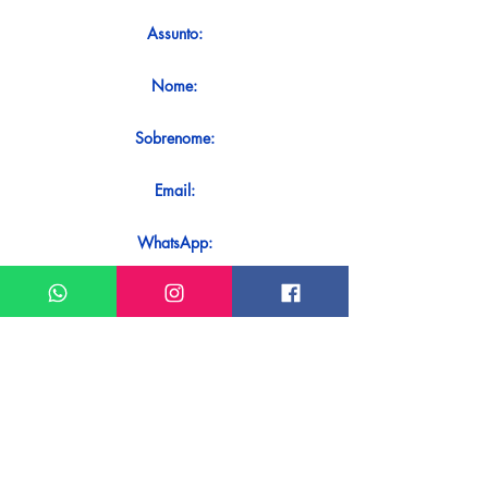
Assunto:
Nome:
Sobrenome:
Email:
WhatsApp:
Mensagem:
Quer receber uma resposta imediata
ao seu contato? Basta enviá-lo
diretamente em nosso WhatsApp.
Enviar no WhatsApp