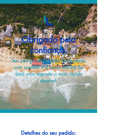
Obrigado pela
confiança.
Seu pedido de cotação foi recebido
com sucesso e a nossa equipe lhe
dará uma resposta o mais rápido
possível.
Detalhes do seu pedido: