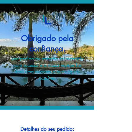
Obrigado pela
confiança.
Seu pedido de cotação foi recebido
com sucesso e a nossa equipe lhe
dará uma resposta o mais rápido
possível.
Detalhes do seu pedido: