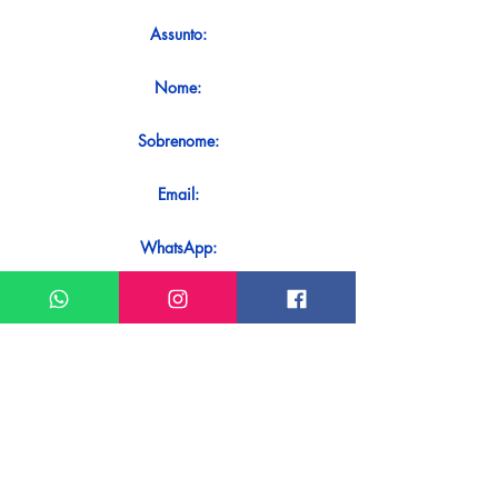
Assunto:
Nome:
Sobrenome:
Email:
WhatsApp:
Mensagem:
Quer receber uma resposta imediata
ao seu contato? Basta enviá-lo
diretamente em nosso WhatsApp.
Enviar no WhatsApp