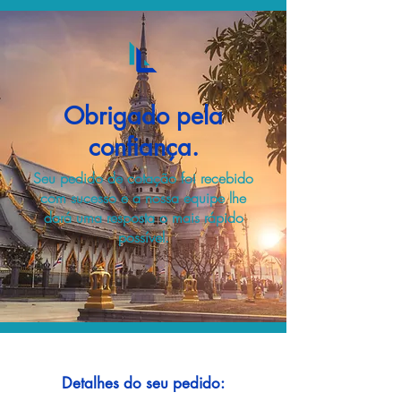
Obrigado pela
confiança.
Seu pedido de cotação foi recebido
com sucesso e a nossa equipe lhe
dará uma resposta o mais rápido
possível.
Detalhes do seu pedido: