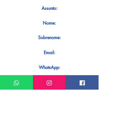
Assunto:
Nome:
Sobrenome:
Email:
WhatsApp:
Mensagem:
Quer receber uma resposta imediata ao
seu contato? Basta enviá-lo diretamente
em nosso WhatsApp.
Enviar no WhatsApp