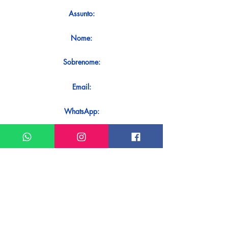
Assunto:
Nome:
Sobrenome:
Email:
WhatsApp:
Mensagem:
Quer receber uma resposta imediata ao
seu contato? Basta enviá-lo diretamente
em nosso WhatsApp.
Enviar no WhatsApp