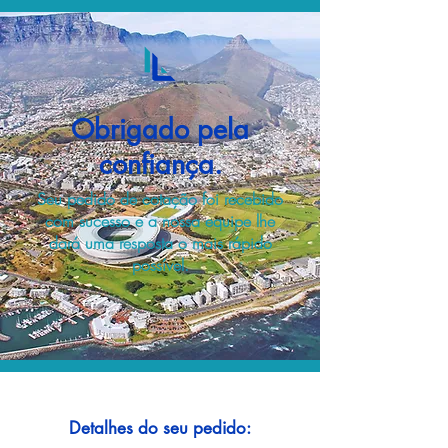
Obrigado pela
confiança.
Seu pedido de cotação foi recebido
com sucesso e a nossa equipe lhe
dará uma resposta o mais rápido
possível.
Detalhes do seu pedido: