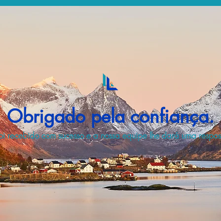
Obrigado pela confiança.
i recebido com sucesso e a nossa equipe lhe dará uma respost