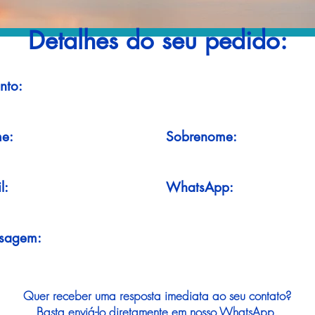
Detalhes do seu pedido:
nto:
e:
Sobrenome:
l:
WhatsApp:
sagem:
Quer receber uma resposta imediata ao seu contato?
Basta enviá-lo diretamente em nosso WhatsApp.