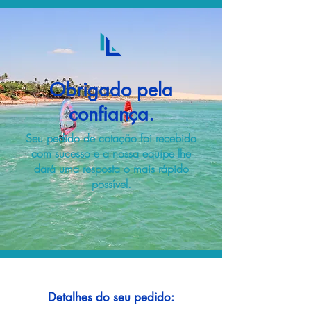
Obrigado pela
confiança.
Seu pedido de cotação foi recebido
com sucesso e a nossa equipe lhe
dará uma resposta o mais rápido
possível.
Detalhes do seu pedido: