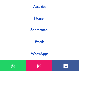
Assunto:
Nome:
Sobrenome:
Email:
WhatsApp:
Mensagem:
Quer receber uma resposta imediata ao
seu contato? Basta enviá-lo diretamente
em nosso WhatsApp.
Enviar no WhatsApp