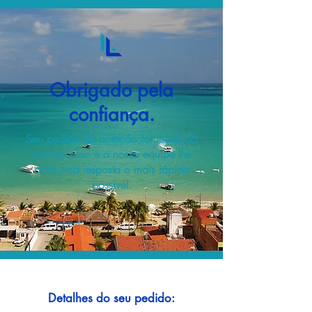
Obrigado pela
confiança.
Seu pedido de cotação foi recebido
com sucesso e a nossa equipe lhe
dará uma resposta o mais rápido
possível.
Detalhes do seu pedido: