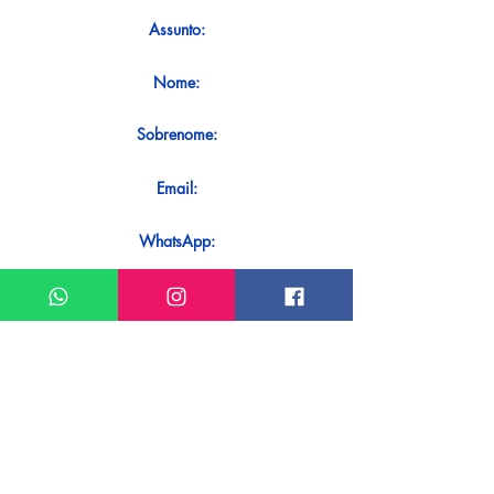
Assunto:
Nome:
Sobrenome:
Email:
WhatsApp:
Mensagem:
Quer receber uma resposta imediata ao
seu contato? Basta enviá-lo diretamente
em nosso WhatsApp.
Enviar no WhatsApp