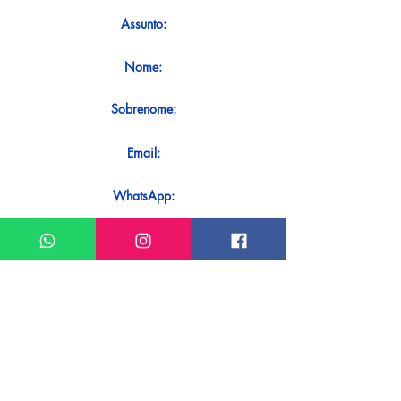
Assunto:
Nome:
Sobrenome:
Email:
WhatsApp:
Mensagem:
Quer receber uma resposta imediata ao
seu contato? Basta enviá-lo diretamente
em nosso WhatsApp.
Enviar no WhatsApp