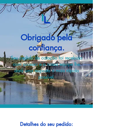
Obrigado pela
confiança.
Seu pedido de cotação foi recebido
com sucesso e a nossa equipe lhe
dará uma resposta o mais rápido
possível.
Detalhes do seu pedido: