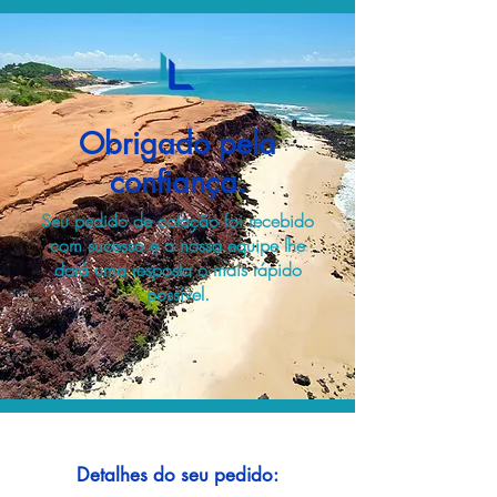
Obrigado pela
confiança.
Seu pedido de cotação foi recebido
com sucesso e a nossa equipe lhe
dará uma resposta o mais rápido
possível.
Detalhes do seu pedido: