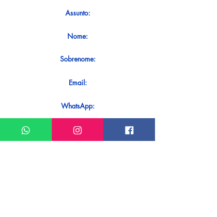
Assunto:
Nome:
Sobrenome:
Email:
WhatsApp:
Mensagem:
Quer receber uma resposta imediata ao
seu contato? Basta enviá-lo diretamente
em nosso WhatsApp.
Enviar no WhatsApp