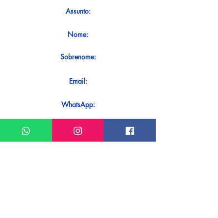
Assunto:
Nome:
Sobrenome:
Email:
WhatsApp:
Mensagem:
Quer receber uma resposta imediata
ao seu contato? Basta enviá-lo
diretamente em nosso WhatsApp.
Enviar no WhatsApp