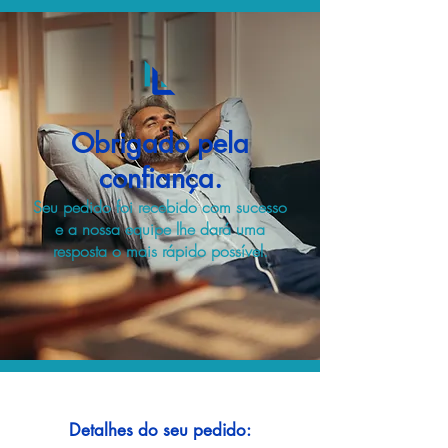
Obrigado pela
confiança.
Seu pedido foi recebido com sucesso
e a nossa equipe lhe dará uma
resposta o mais rápido possível.
Detalhes do seu pedido: