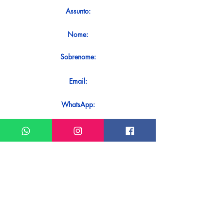
Assunto:
Nome:
Sobrenome:
Email:
WhatsApp:
Mensagem:
Quer receber uma resposta imediata
ao seu contato? Basta enviá-lo
diretamente em nosso WhatsApp.
Enviar no WhatsApp